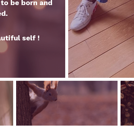
to be born and 
ed.
utiful self !