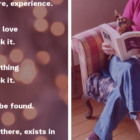
e, experience.
 love
k it.
thing
k it.
be found.
here, exists in 