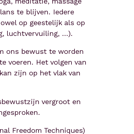
oga, meditatie, massage 
ns te blijven. Iedere 
wel op geestelijk als op 
, luchtvervuiling, …). 
m ons bewust te worden 
e voeren. Het volgen van 
an zijn op het vlak van 
bewustzijn vergroot en 
ngesproken. 
onal Freedom Techniques) 