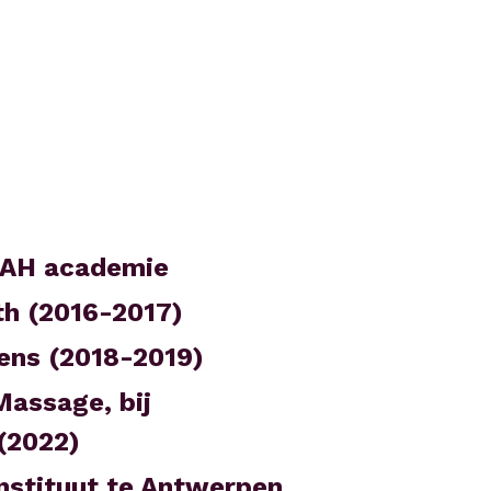
IRAH academie
th (2016-2017)
lens (2018-2019)
assage, bij 
(2022)
nstituut te Antwerpen 