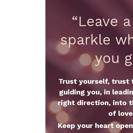
“Leave a l
sparkle wh
you g
Trust yourself, trust 
guiding you, in leadin
right direction, into t
of love
Keep your heart open