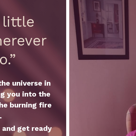
ittle 
erever 
o.”
the universe in 
g you into the 
he burning fire 
.
 and get ready 