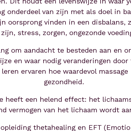
n. Dit houdt een levenswijze in waar y
 onderdeel van zijn met als doel in bala
jn oorsprong vinden in een disbalans, zo
 zijn, stress, zorgen, ongezonde voeding
lang om aandacht te besteden aan en o
jze en waar nodig veranderingen door t
 leren ervaren hoe waardevol massage k
gezondheid. 
 heeft een helend effect: het lichaams
end vermogen van het lichaam wordt aa
n opleiding thetahealing en EFT (Emoti