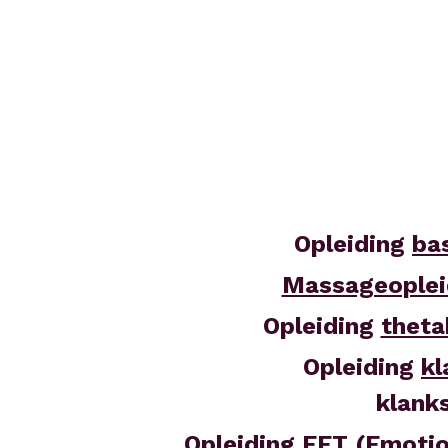
Opleiding 
ba
Massageoplei
Opleiding 
theta
Opleiding 
kl
klank
Opleiding 
EFT
 (Emotio