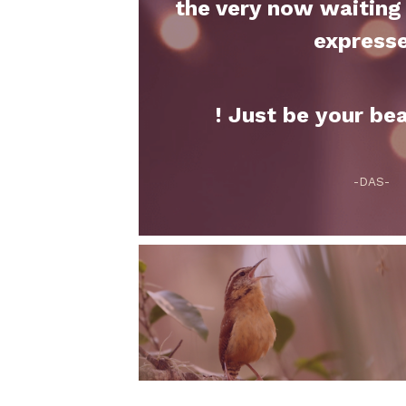
the very now waiting 
express
! Just be your bea
-DAS-