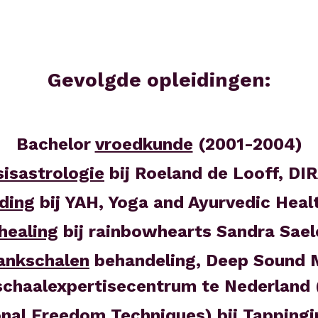
Gevolgde opleidingen:
Bachelor 
vroedkunde
 (2001-2004)
sisastrologie
 bij Roeland de Looff, D
ding
 bij YAH, Yoga and Ayurvedic Heal
healing
 bij rainbowhearts Sandra Sae
ankschalen
 behandeling, Deep Sound M
schaalexpertisecentrum te Nederland 
nal Freedom Techniques) bij Tappingi