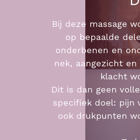
Bij deze massage wo
op bepaalde dele
onderbenen en ond
nek, aangezicht en 
klacht w
Dit is dan geen vol
specifiek doel: pij
ook drukpunten wo