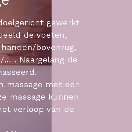
oelgericht gewerkt 
eeld de voeten, 
handen/bovenrug, 
.. . Naargelang de 
masseerd.
en massage met een 
deze massage kunnen 
et verloop van de 