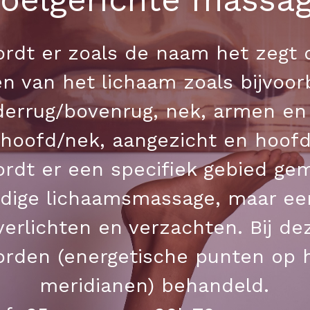
rdt er zoals de naam het zegt d
n van het lichaam zoals bijvoorb
errug/bovenrug, nek, armen en 
hoofd/nek, aangezicht en hoofd/.
ordt er een specifiek gebied ge
ledige lichaamsmassage, maar e
n verlichten en verzachten. Bij 
rden (energetische punten op h
meridianen) behandeld.