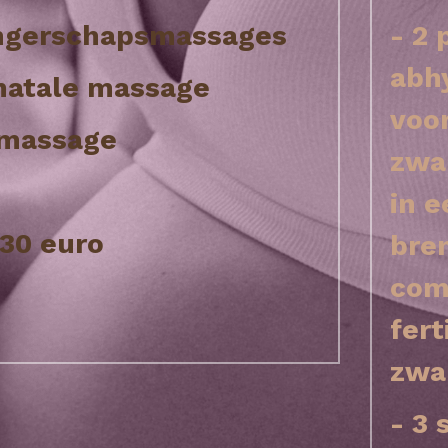
ngerschapsmassages
- 2 
abh
tnatale massage
voor
ymassage
zwa
in e
330 euro
bren
com
fert
zwa
- 3 