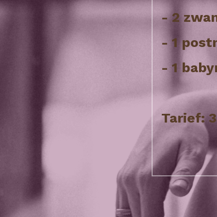
- 2 zwa
- 1 pos
- 1 bab
Tarief: 