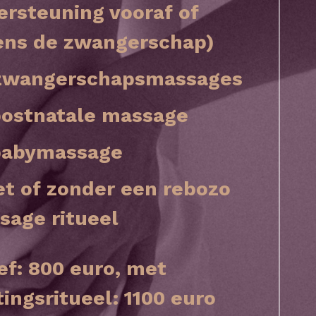
rsteuning vooraf of 
dens de zwangerschap)
 zwangerschapsmassages
 postnatale massage
 babymassage
t of zonder een rebozo 
sage ritueel
ef: 800 euro, met 
tingsritueel: 1100 euro