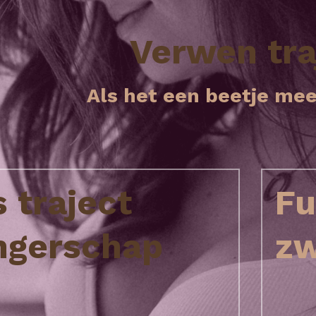
Verwen tra
 Als het een beetje mee
 traject 
Fu
ngerschap
zw