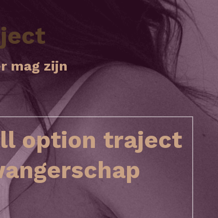
ject
r mag zijn 
ll option traject 
angerschap