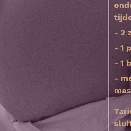
onde
tij
- 2
- 1
- 1
- me
mas
Tari
slui