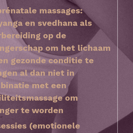
prénatale massages: 
yanga en svedhana als 
bereiding op de 
ngerschap om het lichaam 
en gezonde conditie te 
gen al dan niet in 
binatie met een 
iliteitsmassage om 
nger te worden
sessies (emotionele 