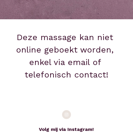
4 handen massage
Babymassage
Massage aan huis
Traject rust en ruimte
Verwentraject zwangerschap
Deze massage kan niet 
Birth chart kind
online geboekt worden, 
enkel via email of 
telefonisch contact!
Volg mij via Instagram!