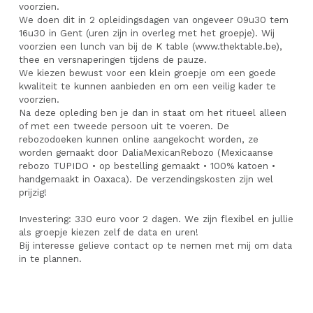
voorzien.
We doen dit in 2 opleidingsdagen van ongeveer 09u30 tem 
16u30 in Gent (uren zijn in overleg met het groepje). Wij 
voorzien een lunch van bij de K table (www.thektable.be), 
thee en versnaperingen tijdens de pauze.
We kiezen bewust voor een klein groepje om een goede 
kwaliteit te kunnen aanbieden en om een veilig kader te 
voorzien.
Na deze opleding ben je dan in staat om het ritueel alleen 
of met een tweede persoon uit te voeren. De 
rebozodoeken kunnen online aangekocht worden, ze 
worden gemaakt door DaliaMexicanRebozo (Mexicaanse 
rebozo TUPIDO • op bestelling gemaakt • 100% katoen • 
handgemaakt in Oaxaca). De verzendingskosten zijn wel 
prijzig!
Investering: 330 euro voor 2 dagen. We zijn flexibel en jullie 
als groepje kiezen zelf de data en uren!
Bij interesse gelieve contact op te nemen met mij om data 
in te plannen.