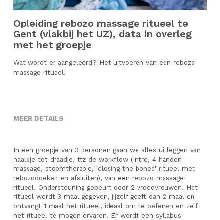
4 handen massage
Babymassage
Opleiding rebozo massage ritueel te
Massage aan huis
Traject rust en ruimte
Gent (vlakbij het UZ), data in overleg
met het groepje
Verwentraject zwangerschap
Wat wordt er aangeleerd? Het uitvoeren van een rebozo
massage ritueel.
Birth chart kind
MEER DETAILS
In een groepje van 3 personen gaan we alles uitleggen van 
naaldje tot draadje, ttz de workflow (intro, 4 handen 
massage, stoomtherapie, 'closing the bones' ritueel met 
rebozodoeken en afsluiten), van een rebozo massage 
ritueel. Ondersteuning gebeurt door 2 vroedvrouwen. Het 
ritueel wordt 3 maal gegeven, jijzelf geeft dan 2 maal en 
ontvangt 1 maal het ritueel, ideaal om te oefenen en zelf 
het ritueel te mogen ervaren. Er wordt een syllabus 