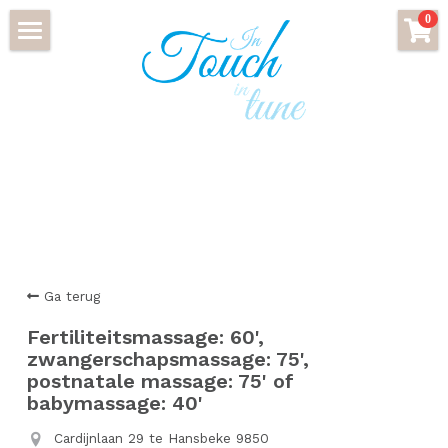
×
0
STORE CATEGORIEËN
HOME
Alle categorieën
WIE BEN IK?
BOEK HIER!
CADEAUBON
BEGELEIDING EFT/TAROT
Ga terug
LICHAAMSRITUELEN LAKSHMI
Fertiliteitsmassage: 60',
GEZICHTSRITUELEN LAKSHMI
Udara ritueel
zwangerschapsmassage: 75',
postnatale massage: 75' of
AYURVEDISCHE MASSAGES
Udara en Dren ritueel
Gezichtsritueel op maat
babymassage: 40'
Cardijnlaan 29 te Hansbeke 9850
OVERIGE MASSAGES
Detox gezichtsritueel
Massage van bovenlichaam